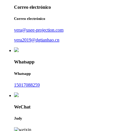
Correo electrónico
Correo electrónico
vera@usee-projection.com
vera2019@dgtianhao.cn
Whatsapp
Whatsapp
15017088259
WeChat
Judy