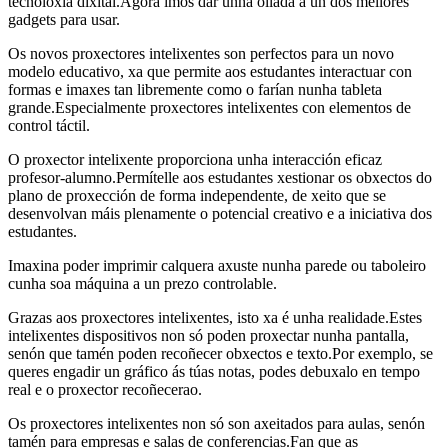
tecnoloxía dixital.Agora imos dar unha ollada a un dos mellores
gadgets para usar.
Os novos proxectores intelixentes son perfectos para un novo
modelo educativo, xa que permite aos estudantes interactuar con
formas e imaxes tan libremente como o farían nunha tableta
grande.Especialmente proxectores intelixentes con elementos de
control táctil.
O proxector intelixente proporciona unha interacción eficaz
profesor-alumno.Permítelle aos estudantes xestionar os obxectos do
plano de proxección de forma independente, de xeito que se
desenvolvan máis plenamente o potencial creativo e a iniciativa dos
estudantes.
Imaxina poder imprimir calquera axuste nunha parede ou taboleiro
cunha soa máquina a un prezo controlable.
Grazas aos proxectores intelixentes, isto xa é unha realidade.Estes
intelixentes dispositivos non só poden proxectar nunha pantalla,
senón que tamén poden recoñecer obxectos e texto.Por exemplo, se
queres engadir un gráfico ás túas notas, podes debuxalo en tempo
real e o proxector recoñecerao.
Os proxectores intelixentes non só son axeitados para aulas, senón
tamén para empresas e salas de conferencias.Fan que as