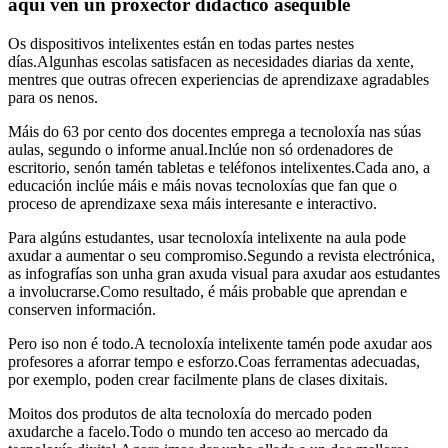
aquí vén un proxector didáctico asequible
Os dispositivos intelixentes están en todas partes nestes
días.Algunhas escolas satisfacen as necesidades diarias da xente,
mentres que outras ofrecen experiencias de aprendizaxe agradables
para os nenos.
Máis do 63 por cento dos docentes emprega a tecnoloxía nas súas
aulas, segundo o informe anual.Inclúe non só ordenadores de
escritorio, senón tamén tabletas e teléfonos intelixentes.Cada ano, a
educación inclúe máis e máis novas tecnoloxías que fan que o
proceso de aprendizaxe sexa máis interesante e interactivo.
Para algúns estudantes, usar tecnoloxía intelixente na aula pode
axudar a aumentar o seu compromiso.Segundo a revista electrónica,
as infografías son unha gran axuda visual para axudar aos estudantes
a involucrarse.Como resultado, é máis probable que aprendan e
conserven información.
Pero iso non é todo.A tecnoloxía intelixente tamén pode axudar aos
profesores a aforrar tempo e esforzo.Coas ferramentas adecuadas,
por exemplo, poden crear facilmente plans de clases dixitais.
Moitos dos produtos de alta tecnoloxía do mercado poden
axudarche a facelo.Todo o mundo ten acceso ao mercado da