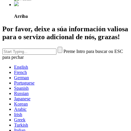
Arriba
Por favor, deixe a súa información valiosa
para o servizo adicional de nós, grazas!
Preme Intro para buscar ou ESC
para pechar
English
French
German
Portuguese
Spanish
Russian
Japanese
Korean
Arabic
Irish
Greek
Turkish
Italian