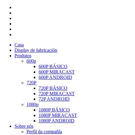
Casa
Display de fabricación
Produtos
600p
600P BÁSICO
600P MIRACAST
600P ANDROID
720P
720P BÁSICO
720P MIRACAST
72P ANDROID
1080p
1080P BÁSICO
1080P MIRACAST
1080P ANDROID
Sobre nós
Perfil da compañía