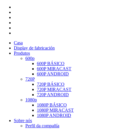
Casa
Display de fabricación
Produtos
600p
600P BÁSICO
600P MIRACAST
600P ANDROID
720P
720P BÁSICO
720P MIRACAST
720P ANDROID
1080p
1080P BÁSICO
1080P MIRACAST
1080P ANDROID
Sobre nós
Perfil da compañía