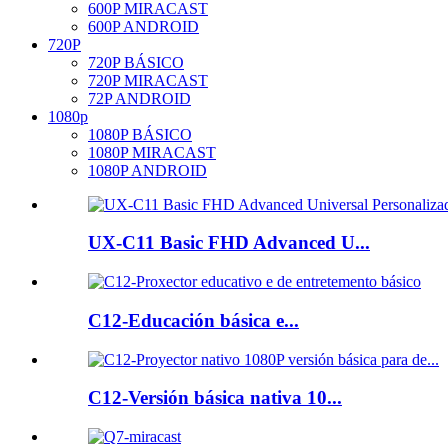
600P MIRACAST
600P ANDROID
720P
720P BÁSICO
720P MIRACAST
72P ANDROID
1080p
1080P BÁSICO
1080P MIRACAST
1080P ANDROID
UX-C11 Basic FHD Advanced U...
C12-Educación básica e...
C12-Versión básica nativa 10...