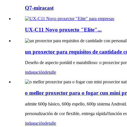
Q7-miracast
UX-C11 Novo proxecto "Elite"...
un proxector para requisitos de cantidade c
Deseño de aspecto portátil e marabilloso: o proxector port
indagación
detalle
o mellor proxector para o fogar cun mini p
admite 600p básico, 600p espello, 600p sistema Android
personalización de cor flexible, entrega rápida!función est
indagación
detalle