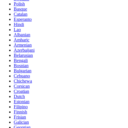
Polish
Basque
Catalan
Esperanto
Hindi
Lao
Albanian
Amharic
Armenian
Azerbaijani
Belarusian
Bengali
Bosnian
Bulgarian
Cebuano
Chichewa
Corsican
Croatian
Dutch
Estonian
Filipino
Finnish
Frisian
Galician
Georgian