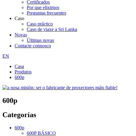
Certificados
Por que elixirnos
Preguntas frecuentes
Caso
Caso práctico
Caso de viaxe a Sri Lanka
Novas
Últimas novas
Contacte connosco
EN
Casa
Produtos
600p
600p
Categorías
600p
600P BÁSICO