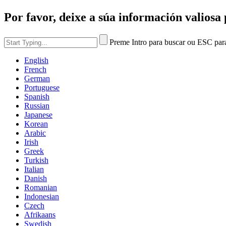
Por favor, deixe a súa información valiosa 
Preme Intro para buscar ou ESC par
English
French
German
Portuguese
Spanish
Russian
Japanese
Korean
Arabic
Irish
Greek
Turkish
Italian
Danish
Romanian
Indonesian
Czech
Afrikaans
Swedish