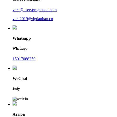
vera@usee-projection.com
vera2019@dgtianhao.cn
Whatsapp
Whatsapp
15017088259
WeChat
Judy
Arriba