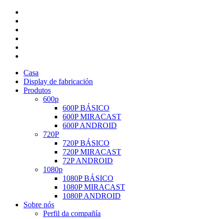
Casa
Display de fabricación
Produtos
600p
600P BÁSICO
600P MIRACAST
600P ANDROID
720P
720P BÁSICO
720P MIRACAST
72P ANDROID
1080p
1080P BÁSICO
1080P MIRACAST
1080P ANDROID
Sobre nós
Perfil da compañía