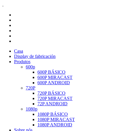
.
Casa
Display de fabricación
Produtos
600p
600P BÁSICO
600P MIRACAST
600P ANDROID
720P
720P BÁSICO
720P MIRACAST
72P ANDROID
1080p
1080P BÁSICO
1080P MIRACAST
1080P ANDROID
Sobre nós