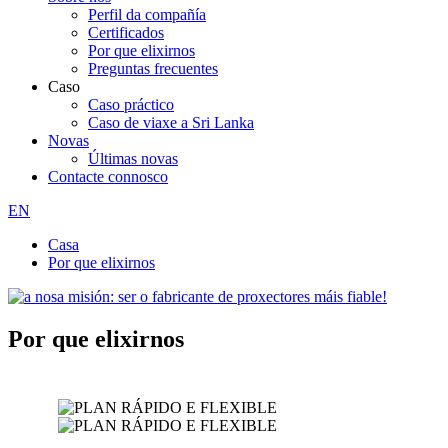
Perfil da compañía
Certificados
Por que elixirnos
Preguntas frecuentes
Caso
Caso práctico
Caso de viaxe a Sri Lanka
Novas
Últimas novas
Contacte connosco
EN
Casa
Por que elixirnos
Por que elixirnos