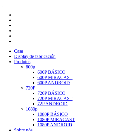
.
Casa
Display de fabricación
Produtos
600p
600P BÁSICO
600P MIRACAST
600P ANDROID
720P
720P BÁSICO
720P MIRACAST
72P ANDROID
1080p
1080P BÁSICO
1080P MIRACAST
1080P ANDROID
Sobre nós