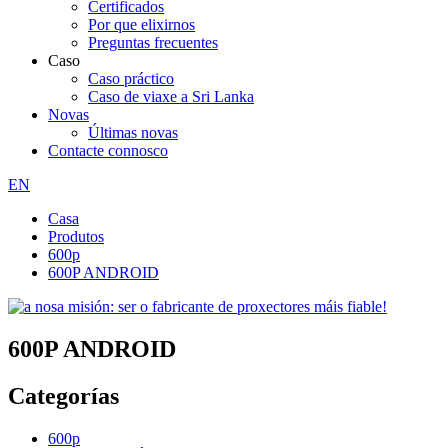
Certificados
Por que elixirnos
Preguntas frecuentes
Caso
Caso práctico
Caso de viaxe a Sri Lanka
Novas
Últimas novas
Contacte connosco
EN
Casa
Produtos
600p
600P ANDROID
600P ANDROID
Categorías
600p