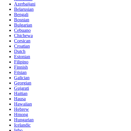
Azerbaijani
Belarusian
Bengali
Bosnian
Bulgarian
Cebuano
Chichewa
Corsican
Croatian
Dutch
Estonian
Filipino
Finnish
Frisian
Galician
Georgian
Gujarati
Haitian
Hausa
Hawaiian
Hebrew
Hmong
Hungarian
Icelandic
Igbo