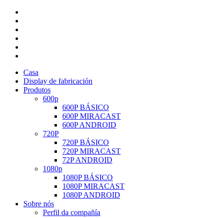
Casa
Display de fabricación
Produtos
600p
600P BÁSICO
600P MIRACAST
600P ANDROID
720P
720P BÁSICO
720P MIRACAST
72P ANDROID
1080p
1080P BÁSICO
1080P MIRACAST
1080P ANDROID
Sobre nós
Perfil da compañía