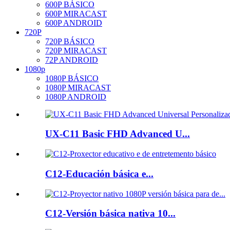
600P BÁSICO
600P MIRACAST
600P ANDROID
720P
720P BÁSICO
720P MIRACAST
72P ANDROID
1080p
1080P BÁSICO
1080P MIRACAST
1080P ANDROID
UX-C11 Basic FHD Advanced U...
C12-Educación básica e...
C12-Versión básica nativa 10...