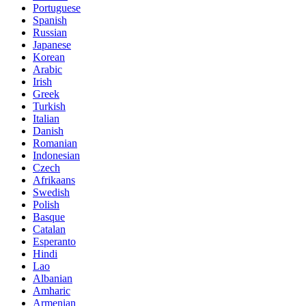
Portuguese
Spanish
Russian
Japanese
Korean
Arabic
Irish
Greek
Turkish
Italian
Danish
Romanian
Indonesian
Czech
Afrikaans
Swedish
Polish
Basque
Catalan
Esperanto
Hindi
Lao
Albanian
Amharic
Armenian