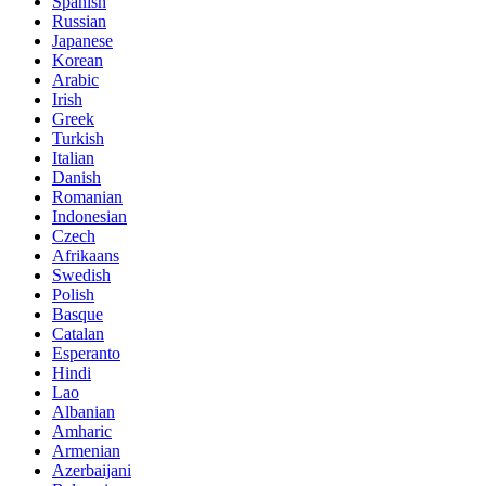
Spanish
Russian
Japanese
Korean
Arabic
Irish
Greek
Turkish
Italian
Danish
Romanian
Indonesian
Czech
Afrikaans
Swedish
Polish
Basque
Catalan
Esperanto
Hindi
Lao
Albanian
Amharic
Armenian
Azerbaijani