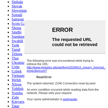
Sinhala
Slovak
Slovenian
Somali
Samoan
Scots Gaelic
Shona
Sindhi
Sundanese
Swahili
Tajik
Tamil
Telugu
Thai
Ukrainian
Urdu
Uzbek
Vietnamese
Welsh
Xhosa
Yiddish
Yoruba
Zulu
Kinyarwanda
Tatar