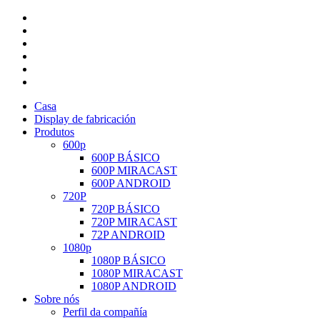
Casa
Display de fabricación
Produtos
600p
600P BÁSICO
600P MIRACAST
600P ANDROID
720P
720P BÁSICO
720P MIRACAST
72P ANDROID
1080p
1080P BÁSICO
1080P MIRACAST
1080P ANDROID
Sobre nós
Perfil da compañía